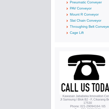
Pneumatic Conveyer
PAV Conveyor
Mount R Conveyor
Slat Chain Conveyor
Throughing Belt Conveye
Cage Lift
Kawasan Jababeka Innovation Cen
Jl Samsung I Blok B2 - F, Cikarang B
17530
Phone: 021-29094164 / 65