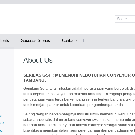
ients
Success Stories
Contacts
About Us
SEKILAS GST : MEMENUHI KEBUTUHAN CONVEYOR U
TAMBANG.
Gemilang Sejahtera Trilestari adalah perusahaan yang bergerak di 
untuk keperluan conveyor dan material handling. Dilengkapi penga
pengetahuan yang terus berkembang seiring berkembangnya teknolo
untuk menjadi partner untuk keperluan pengembangan anda.
Seiring dengan berkembangnya industri untuk memenuhi kebutuhan 
or
sebagai specialis dalam bidang conveyor system akan membantu
yor
harapan anda. Kami menyadari bahwa conveyor sebagai salah satu p
or
bisa dikesampingkan dalam segi perencanaan dan pengadaannya kare