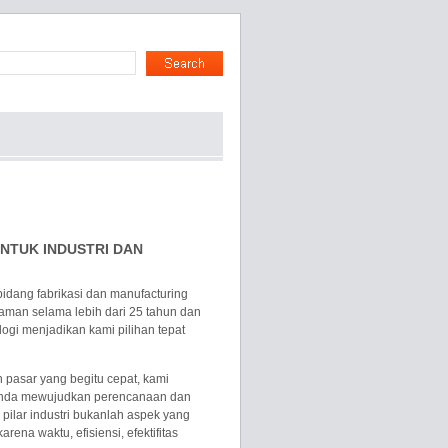
NTUK INDUSTRI DAN
bidang fabrikasi dan manufacturing
laman selama lebih dari 25 tahun dan
gi menjadikan kami pilihan tepat
pasar yang begitu cepat, kami
 anda mewujudkan perencanaan dan
ilar industri bukanlah aspek yang
na waktu, efisiensi, efektifitas